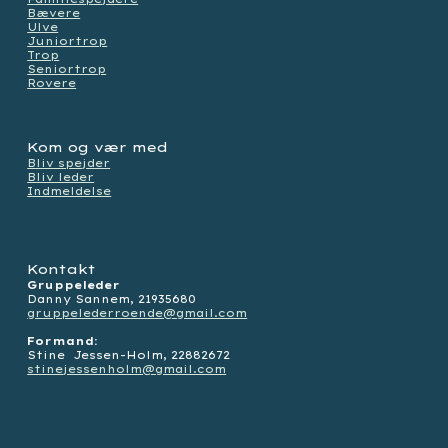
Bævere
Ulve
Juniortrop
Trop
Seniortrop
Rovere
Kom og vær med
Bliv spejder
Bliv leder
Indmeldelse
Kontakt
Gruppeleder
Danny Sannem, 21935680
gruppelederroende@gmail.com
Formand:
Stine Jessen-Holm,
22882672
stinejessenholm@gmail.com