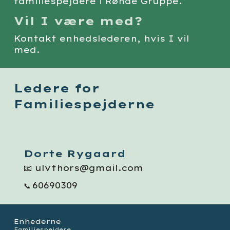
familiespejdere i Rønde Gruppe.
Vil I være med?
Kontakt enhedslederen, hvis I vil
med.
Ledere for
Familiespejderne
Dorte Rygaard
📧
ulvthors@gmail.com
60690309
📞
Enhederne
Familiespejdere