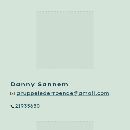
Danny Sannem
📧
gruppe
lederroende@gmail.com
21935680
📞