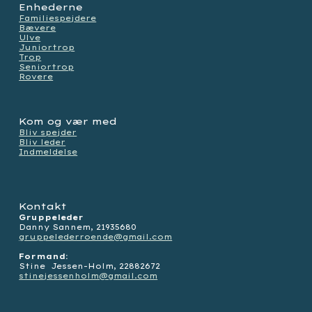
Enhederne
Familiespejdere
Bævere
Ulve
Juniortrop
Trop
Seniortrop
Rovere
Kom og vær med
Bliv spejder
Bliv leder
Indmeldelse
Kontakt
Gruppeleder
Danny Sannem, 21935680
gruppelederroende@gmail.com
Formand:
Stine Jessen-Holm,
22882672
stinejessenholm@gmail.com