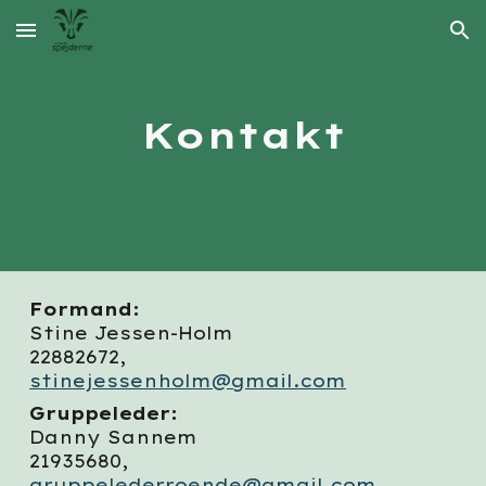
Skip to main content
Skip to navigation
Kontakt
Formand:
Stine Jessen-Holm
22882672,
stinejessenholm@gmail.com
Gruppeleder:
Danny Sannem
21935680,
gruppelederroende@gmail.com