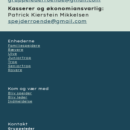
Kasserer og ø
konomiansvarlig:
Patrick Kierstein Mikkelsen
spejderroende@gmail.com
Enhederne
Familiespejdere
Bævere
Ulve
Juniortrop
Trop
Seniortrop
Rovere
Kom og vær med
Bliv spejder
Bliv leder
Indmeldelse
Kontakt
Gruppeleder