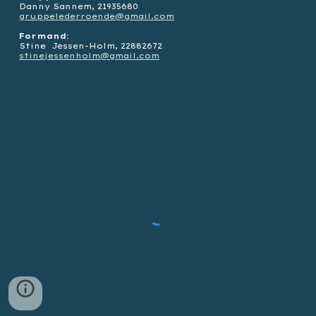
Danny Sannem, 21935680
gruppelederroende@gmail.com
Formand:
Stine Jessen-Holm,
22882672
stinejessenholm@gmail.com