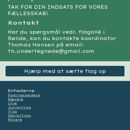
TAK FOR DIN INDSATS FOR VORES
FÆLLESSKAB!
Kontakt
Har du spørgsmål vedr. flagallé i
Rønde, kan du kontakte koordinator
Thomas Hansen på email:
th.undertegnede@gmail.com
Hjælp med at sætte flag op
Enhederne
Familiespejdere
Bævere
Ulve
Juniortrop
Trop
Seniortrop
Rovere