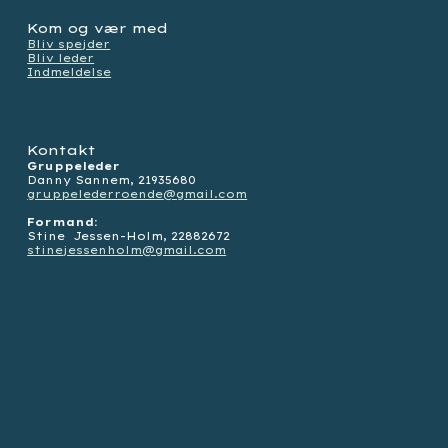
Kom og vær med
Bliv spejder
Bliv leder
Indmeldelse
Kontakt
Gruppeleder
Danny Sannem, 21935680
gruppelederroende@gmail.com
Formand:
Stine Jessen-Holm,
22882672
stinejessenholm@gmail.com